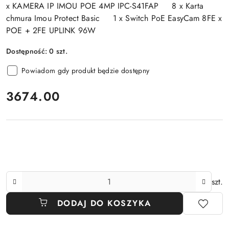
x KAMERA IP IMOU POE 4MP IPC-S41FAP 8 x Karta
chmura Imou Protect Basic 1 x Switch PoE EasyCam 8FE x
POE + 2FE UPLINK 96W
Dostępność:
0
szt.
Powiadom gdy produkt będzie dostępny
cena:
3674.00
Ilość
szt.
DODAJ DO KOSZYKA