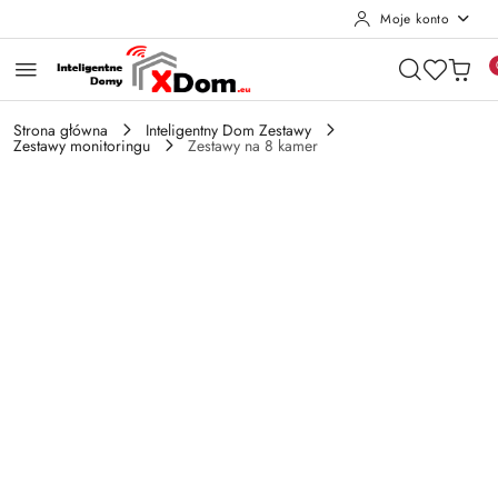
Moje konto
Przejdź do treści głównej
Przejdź do wyszukiwarki
Przejdź do moje konto
Przejdź do menu głównego
Przejdź do opisu produktu
Przejdź do stopki
Strona główna
Inteligentny Dom Zestawy
Zestawy monitoringu
Zestawy na 8 kamer