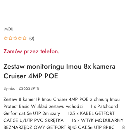
NAZWA
IMOU
PRODUCENTA:
(0)
Zamów przez telefon.
Zestaw monitoringu Imou 8x kamera
Cruiser 4MP POE
Symbol:
Z36533PT8
Zestaw 8 kamer IP Imou Cruiser 4MP POE z chmurą Imou
Protect Basic W skład zestawu wchodzi 1 x Patchcord
Getfort cat.5e UTP 2m szary 125 x KABEL GETFORT
CAT.5E U/UTP PVC SKRĘTKA 16 x WTYK MODULARNY
BEZNARZĘDZIOWY GETFORT RJ45 CAT.5e UTP 8P8C 8