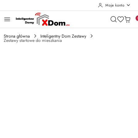
Moje konto
Przejdź do treści głównej
Przejdź do wyszukiwarki
Przejdź do moje konto
Przejdź do menu głównego
Przejdź do opisu produktu
Przejdź do stopki
Strona główna
Inteligentny Dom Zestawy
Zestawy startowe do mieszkania