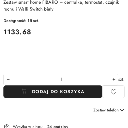
Zestaw smart home FIBARO – centralka, termostat, czujnik
ruchu i Walli Switch biały
Dostępność:
15
szt.
cena:
1133.68
Ilość
szt.
DODAJ DO KOSZYKA
Zostaw telefon
Dostępność
Wysyłka w ciągu:
24 godziny