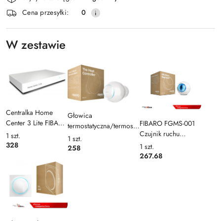
i
Wyślij
Cena przesyłki:
0
dostawa
W zestawie
Centralka Home
Głowica
Center 3 Lite FIBARO
FIBARO FGMS-001
termostatyczna/termostat
(HC3L)
Czujnik ruchu
1
szt.
The Heat Controller
1
szt.
(Motion Sensor Z-
328
FIBARO FGT-001
1
szt.
258
wave)
267.68