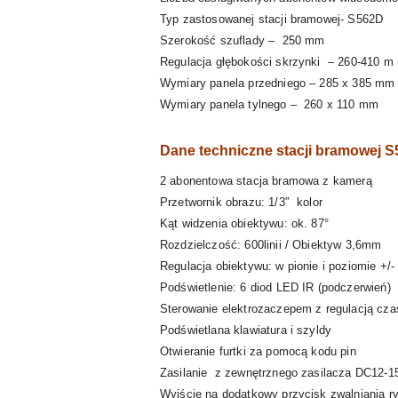
Typ zastosowanej stacji bramowej- S562D
Szerokość szuflady – 250 mm
Regulacja głębokości skrzynki – 260-410 m
Wymiary panela przedniego – 285 x 385 mm
Wymiary panela tylnego – 260 x 110 mm
Dane techniczne stacji bramowej 
2 abonentowa stacja bramowa z kamerą
Przetwornik obrazu: 1/3″ kolor
Kąt widzenia obiektywu: ok. 87°
Rozdzielczość: 600linii / Obiektyw 3,6mm
Regulacja obiektywu: w pionie i poziomie +/-
Podświetlenie: 6 diod LED IR (podczerwień)
Sterowanie elektrozaczepem z regulacją cza
Podświetlana klawiatura i szyldy
Otwieranie furtki za pomocą kodu pin
Zasilanie z zewnętrznego zasilacza DC12-1
Wyjście na dodatkowy przycisk zwalniania ry