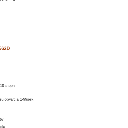
S562D
 10 stopni
su otwarcia 1-99sek.
5V
gla