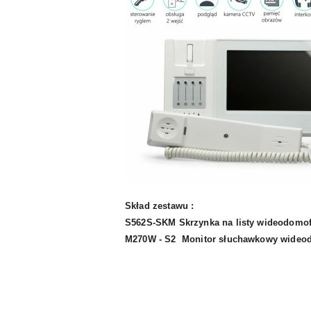
Skład zestawu :
S562S-SKM Skrzynka na listy wideodomofo
M270W - S2 Monitor słuchawkowy wideodom