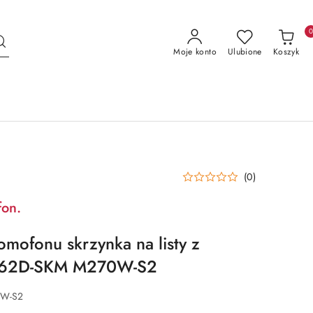
Moje konto
Ulubione
Koszyk
(0)
fon.
mofonu skrzynka na listy z
S562D-SKM M270W-S2
0W-S2