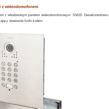
ty z wideodomofonem
rzutem z wbudowanym panelem wideodomofonowym S562D. Dwuabonentowa 
jący otwieranie furtki kodem.