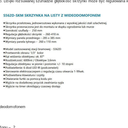
o. Dzięki rozsuwanej szufladzie głębokość skrzynki może być regulowana 
wideodomofonem
fonu – 2