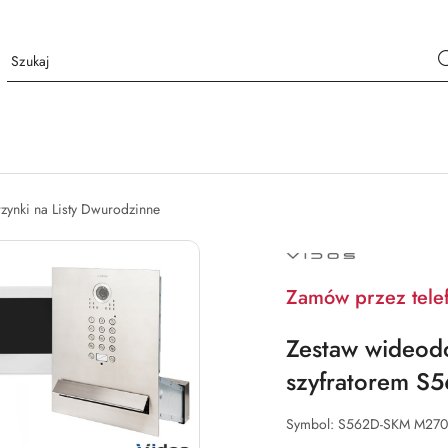
rzynki na Listy Dwurodzinne
NAZWA
PRODUCENTA:
VIDOS
Zamów przez tele
Zestaw wideodo
szyfratorem 
Symbol:
S562D-SKM M27