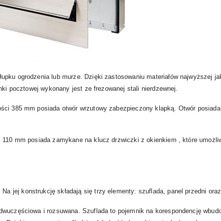
upku ogrodzenia lub murze. Dzięki zastosowaniu materiałów najwyższej jak
nki pocztowej wykonany jest ze frezowanej stali nierdzewnej.
ści 385 mm posiada otwór wrzutowy zabezpieczony klapką. Otwór posiada z
i 110 mm posiada zamykane na klucz drzwiczki z okienkiem , które umożli
ej konstrukcję składają się trzy elementy: szuflada, panel przedni oraz 
 dwuczęściowa i rozsuwana. Szuflada to pojemnik na korespondencję wbud