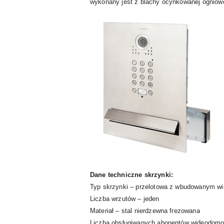
wykonany jest z blachy ocynkowanej ogniow
Dane techniczne skrzynki:
Typ skrzynki – przelotowa z wbudowanym 
Liczba wrzutów – jeden
Materiał – stal nierdzewna frezowana
Liczba obsługiwanych abonentów wideodomo