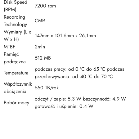
Disk Speed
7200 rpm
(RPM)
Recording
CMR
Technology
Wymiary (L x
147mm x 101.6mm x 26.1mm
W x H)
MTBF
2mln
Pamięć
‎512 MB
podręczna
podczas pracy: od 0 ºC do 65 ºC podczas
Temperatura
przechowywania: od -40 ºC do 70 ºC
Współczynnik
550 TB/rok
obciążenia
odczyt / zapis: 5.3 W bezczynność: 4.9 W
Pobór mocy
gotowość i uśpienie: 0.4 W