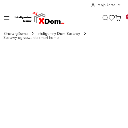
Moje konto
Przejdź do treści głównej
Przejdź do wyszukiwarki
Przejdź do moje konto
Przejdź do menu głównego
Przejdź do opisu produktu
Przejdź do stopki
Strona główna
Inteligentny Dom Zestawy
Zestawy ogrzewania smart home