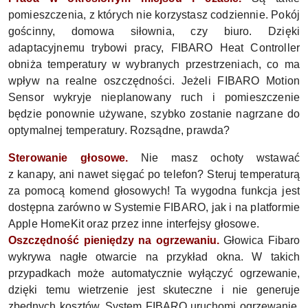
pomieszczenia, z których nie korzystasz codziennie. Pokój
gościnny, domowa siłownia, czy biuro. Dzięki
adaptacyjnemu trybowi pracy, FIBARO Heat Controller
obniża temperatury w wybranych przestrzeniach, co ma
wpływ na realne oszczędności. Jeżeli FIBARO Motion
Sensor wykryje nieplanowany ruch i pomieszczenie
będzie ponownie używane, szybko zostanie nagrzane do
optymalnej temperatury. Rozsądne, prawda?
Sterowanie głosowe.
Nie masz ochoty wstawać
z kanapy, ani nawet sięgać po telefon? Steruj temperaturą
za pomocą komend głosowych! Ta wygodna funkcja jest
dostępna zarówno w Systemie FIBARO, jak i na platformie
Apple HomeKit oraz przez inne interfejsy głosowe.
Oszczędność pieniędzy na ogrzewaniu.
Głowica Fibaro
wykrywa nagłe otwarcie na przykład okna. W takich
przypadkach może automatycznie wyłączyć ogrzewanie,
dzięki temu wietrzenie jest skuteczne i nie generuje
zbędnych kosztów. System FIBARO uruchomi ogrzewanie,