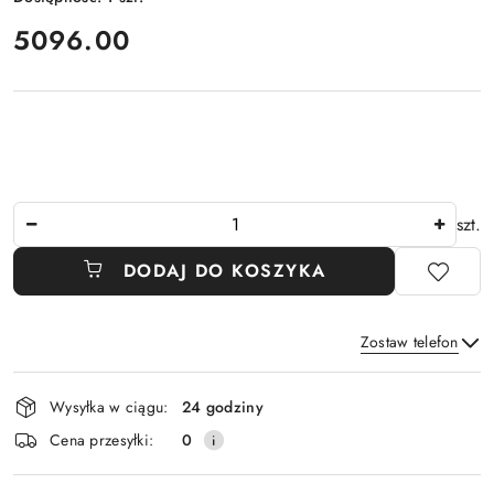
cena:
5096.00
Ilość
szt.
DODAJ DO KOSZYKA
Zostaw telefon
Dostępność
Wysyłka w ciągu:
24 godziny
i
Wyślij
Cena przesyłki:
0
dostawa