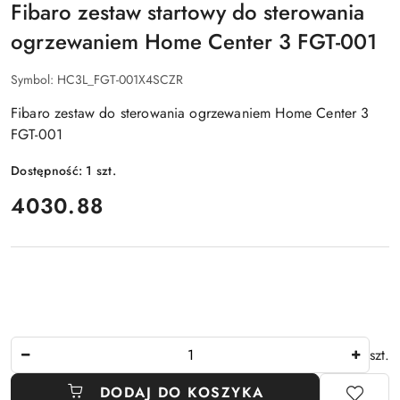
Fibaro zestaw startowy do sterowania
ogrzewaniem Home Center 3 FGT-001
Symbol:
HC3L_FGT-001X4SCZR
Fibaro zestaw do sterowania ogrzewaniem Home Center 3
FGT-001
Dostępność:
1
szt.
cena:
4030.88
Ilość
szt.
DODAJ DO KOSZYKA