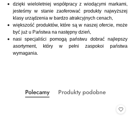
dzięki wieloletniej współpracy z wiodącymi markami,
jesteśmy w stanie zaoferować produkty najwyższej
klasy urządzenia w bardzo atrakcyjnych cenach,
większość produktów, które są w naszej ofercie, może
być już u Państwa na następny dzień,
nasi specjaliści pomogą państwu dobrać najlepszy
asortyment, który w pełni zaspokoi państwa
wymagania.
Produkty
Produkty
Polecamy
Produkty podobne
Pomiń karuzelę produktów
o
o
statusie:
statusie: