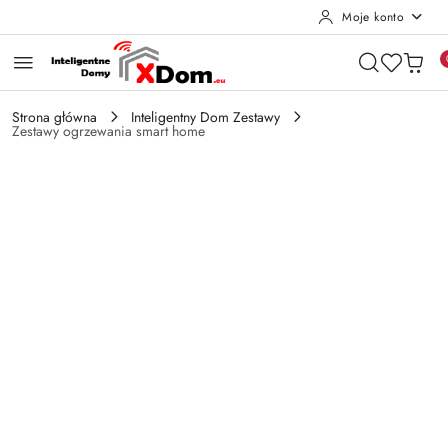
Moje konto
Przejdź do treści głównej
Przejdź do wyszukiwarki
Przejdź do moje konto
Przejdź do menu głównego
Przejdź do opisu produktu
Przejdź do stopki
Strona główna
Inteligentny Dom Zestawy
Zestawy ogrzewania smart home