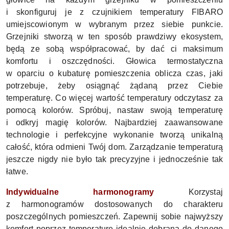
i skonfiguruj je z czujnikiem temperatury FIBARO
umiejscowionym w wybranym przez siebie punkcie.
Grzejniki stworzą w ten sposób prawdziwy ekosystem,
będą ze sobą współpracować, by dać ci maksimum
komfortu i oszczędności. G
łowica termostatyczna
w oparciu o kubaturę pomieszczenia oblicza czas, jaki
potrzebuje, żeby osiągnąć żądaną przez Ciebie
temperaturę. Co więcej wartość temperatury odczytasz za
pomocą kolorów. Spróbuj, nastaw swoją temperaturę
i odkryj magię kolorów.
Najbardziej zaawansowane
technologie i perfekcyjne wykonanie tworzą unikalną
całość, która odmieni Twój dom. Zarządzanie temperaturą
jeszcze nigdy nie było tak precyzyjne i jednocześnie tak
łatwe.
Indywidualne harmonogramy
Korzystaj
z harmonogramów dostosowanych do charakteru
poszczególnych pomieszczeń. Zapewnij sobie najwyższy
komfort poprzez temperaturę idealnie dobraną do danego