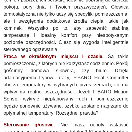
pokoju, pory dnia i Twoich przyzwyczajeń. Głowica
termostatyczna nie tylko uczy się specyfiki pomieszczenia,
ale i uwzględnia dodatkowe źródła ciepła, takie jak
kominek. Wszystko po to, aby zapewnić stabilną
temperaturę i idealny komfort przy niespotykanym
poziomie oszczędności. Ciesz się wygodą inteligentnie
sterowanego ogrzewania!
Praca w określonym miejscu i czasie.
Są takie
pomieszczenia, z których nie korzystasz codziennie. Pokój
gościnny, domowa siłownia, czy biuro. Dzięki
adaptacyjnemu trybowi pracy, FIBARO Heat Controller
obniża temperatury w wybranych przestrzeniach, co ma
wpływ na realne oszczędności. Jeżeli FIBARO Motion
Sensor wykryje nieplanowany ruch i pomieszczenie
będzie ponownie używane, szybko zostanie nagrzane do
optymalnej temperatury. Rozsądne, prawda?
Sterowanie głosowe.
Nie masz ochoty wstawać
z kanapy, ani nawet sięgać po telefon? Steruj temperaturą