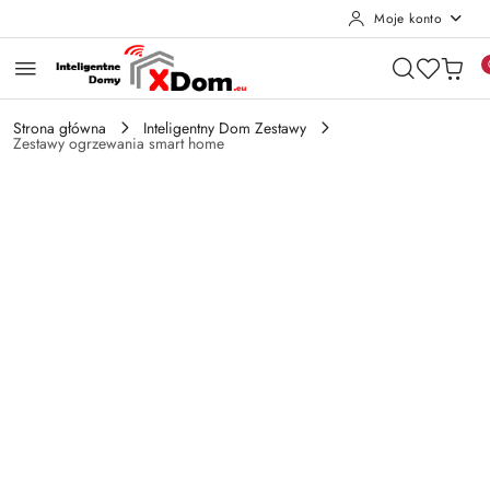
Moje konto
Przejdź do treści głównej
Przejdź do wyszukiwarki
Przejdź do moje konto
Przejdź do menu głównego
Przejdź do opisu produktu
Przejdź do stopki
Strona główna
Inteligentny Dom Zestawy
Zestawy ogrzewania smart home