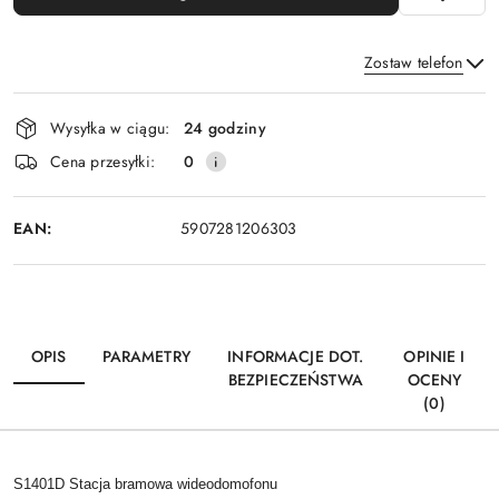
Zostaw telefon
Dostępność
Wysyłka w ciągu:
24 godziny
i
Wyślij
Cena przesyłki:
0
dostawa
EAN:
5907281206303
OPIS
PARAMETRY
INFORMACJE DOT.
OPINIE I
BEZPIECZEŃSTWA
OCENY
(0)
S1401D Stacja bramowa wideodomofonu