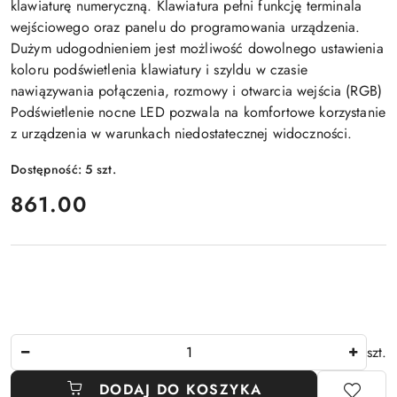
klawiaturę numeryczną. Klawiatura pełni funkcję terminala
wejściowego oraz panelu do programowania urządzenia.
Dużym udogodnieniem jest możliwość dowolnego ustawienia
koloru podświetlenia klawiatury i szyldu w czasie
nawiązywania połączenia, rozmowy i otwarcia wejścia (RGB)
Podświetlenie nocne LED pozwala na komfortowe korzystanie
z urządzenia w warunkach niedostatecznej widoczności.
Dostępność:
5
szt.
cena:
861.00
Ilość
szt.
DODAJ DO KOSZYKA