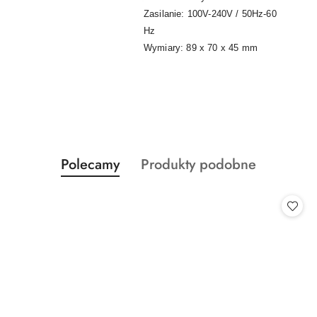
Zasilanie: 100V-240V / 50Hz-60
Hz
Wymiary: 89 x 70 x 45 mm
Produkty
Produkty
Polecamy
Produkty podobne
Pomiń karuzelę produktów
o
o
statusie:
statusie: