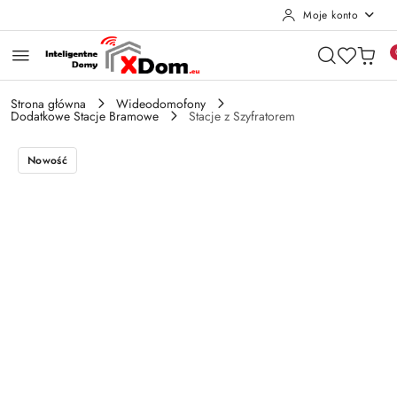
Moje konto
Przejdź do treści głównej
Przejdź do wyszukiwarki
Przejdź do moje konto
Przejdź do menu głównego
Przejdź do opisu produktu
Przejdź do stopki
Strona główna
Wideodomofony
Dodatkowe Stacje Bramowe
Stacje z Szyfratorem
Nowość