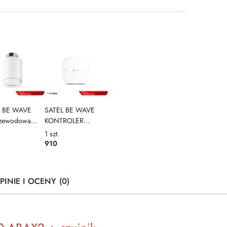
L BE WAVE
SATEL BE WAVE
rzewodowa
KONTROLER
ca
SYSTEMU SMART
1
szt.
statyczna Smart
HUB
910
ostat ART-210
2
PINIE I OCENY (0)