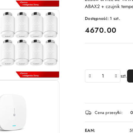
ABAX2 + czujnik tempe
Dostępność:
1
szt.
cena:
4670.00
Ilość
szt.
Dostępność
Cena przesyłki:
i
dostawa
EAN:
5