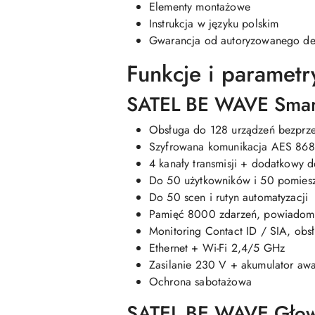
Elementy montażowe
Instrukcja w języku polskim
Gwarancja od autoryzowanego de
Funkcje i parametr
SATEL BE WAVE Sma
Obsługa do 128 urządzeń bezpr
Szyfrowana komunikacja AES 86
4 kanały transmisji + dodatkowy d
Do 50 użytkowników i 50 pomies
Do 50 scen i rutyn automatyzacji
Pamięć 8000 zdarzeń, powiadomi
Monitoring Contact ID / SIA, obsł
Ethernet + Wi-Fi 2,4/5 GHz
Zasilanie 230 V + akumulator awa
Ochrona sabotażowa
SATEL BE WAVE Głow