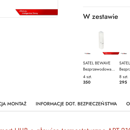
W zestawie
SATEL BEWAVE
SATE
Bezprzewodowa
Bezp
czujka temperatury,
głowi
4
szt.
8
szt.
ciśnienia i
termo
350
295
wilgotności - biała
Therm
Multi Sensor ATPH-
ABAX
200
CJA MONTAŻ
INFORMACJE DOT. BEZPIECZEŃSTWA
O