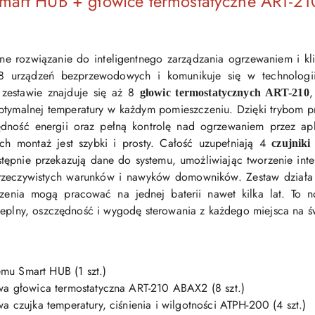
art HUB + głowice termostatyczne ART-21
ne rozwiązanie do inteligentnego zarządzania ogrzewaniem i k
28 urządzeń bezprzewodowych i komunikuje się w technologi
zestawie znajduje się aż 8
,
głowic termostatycznych ART-210
 optymalnej temperatury w każdym pomieszczeniu. Dzięki trybom
zędność energii oraz pełną kontrolę nad ogrzewaniem przez a
ch montaż jest szybki i prosty. Całość uzupełniają 4
czujnik
stępnie przekazują dane do systemu, umożliwiając tworzenie inte
rzeczywistych warunków i nawyków domowników. Zestaw działa 
zenia mogą pracować na jednej baterii nawet kilka lat. To 
ieplny, oszczędność i wygodę sterowania z każdego miejsca na ś
mu Smart HUB (1 szt.)
głowica termostatyczna ART-210 ABAX2 (8 szt.)
zujka temperatury, ciśnienia i wilgotności ATPH-200 (4 szt.)