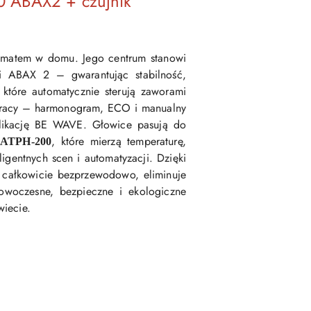
0 ABAX2 + czujnik
limatem w domu. Jego centrum stanowi
i ABAX 2 – gwarantując stabilność,
 które automatycznie sterują zaworami
 pracy – harmonogram, ECO i manualny
plikację BE WAVE. Głowice pasują do
, które mierzą temperaturę,
i ATPH-200
ligentnych scen i automatyzacji. Dzięki
całkowicie bezprzewodowo, eliminuje
nowoczesne, bezpieczne i ekologiczne
wiecie.