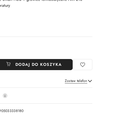
ratury
DODAJ DO KOSZYKA
Zostaw telefon
Wyślij
0
905033338180