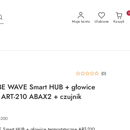
Moje konto
Ulubione
Koszyk
(0)
BE WAVE Smart HUB + głowice
e ART-210 ABAX2 + czujnik
-200
 Smart HUB + głowice termostatyczne ART-210