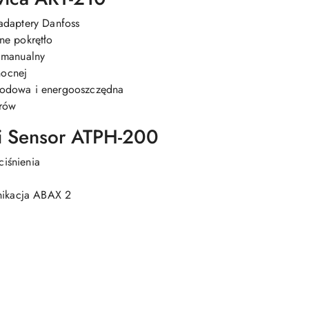
adaptery Danfoss
ne pokrętło
 manualny
nocnej
odowa i energooszczędna
orów
i Sensor ATPH-200
ciśnienia
nikacja ABAX 2