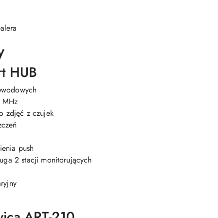
alera
y
rt HUB
zewodowych
8 MHz
o zdjęć z czujek
zczeń
enia push
uga 2 stacji monitorujących
ryjny
ica ART-210