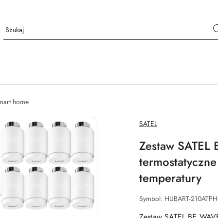
mart home
NAZWA
SATEL
PRODUCENTA:
Zestaw SATEL 
termostatyczn
temperatury
Symbol:
HUBART-210ATPH
Zestaw SATEL BE WAVE