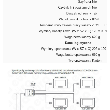
Szyfrator
Nie
Czytnik lini papilarnych
Nie
Daszek ochronny
Tak
Współczynnik ochrony
IP54
Temperaturowy zakres pracy kasety
-18ºC ~ +55
Wymiary kasety zewn. (W x SZ x G)
176 x 90 x 
Waga netto kasety
620 g
Dane logistyczne
Wymiary opakowania (W x SZ x G)
202 x 100 x
Waga brutto opakowania
660 g
Typ opakowania
Karton