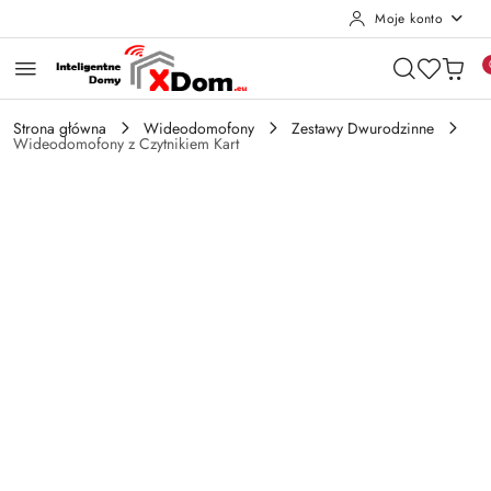
Moje konto
Przejdź do treści głównej
Przejdź do wyszukiwarki
Przejdź do moje konto
Przejdź do menu głównego
Przejdź do opisu produktu
Przejdź do stopki
Strona główna
Wideodomofony
Zestawy Dwurodzinne
Wideodomofony z Czytnikiem Kart