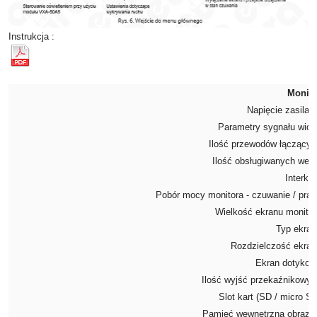
Instrukcja :
Monito
Napięcie zasilan
Parametry sygnału wid
Ilość przewodów łączący
Ilość obsługiwanych wej
Interk
Pobór mocy monitora - czuwanie / pra
Wielkość ekranu monito
Typ ekra
Rozdzielczość ekra
Ekran dotyko
Ilość wyjść przekaźnikowy
Slot kart (SD / micro S
Pamięć wewnętrzna obraz