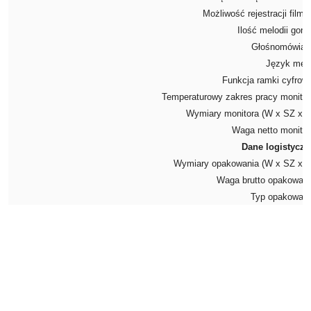
Możliwość rejestracji film
Ilość melodii gon
Głośnomówią
Język me
Funkcja ramki cyfrow
Temperaturowy zakres pracy monito
Wymiary monitora (W x SZ x 
Waga netto monito
Dane logistyczn
Wymiary opakowania (W x SZ x 
Waga brutto opakowan
Typ opakowan