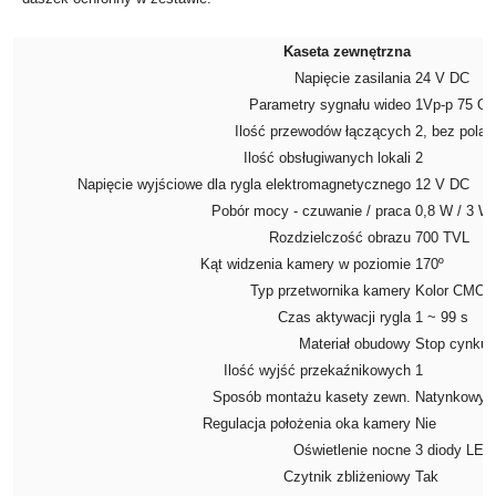
Kaseta zewnętrzna
Napięcie zasilania
24 V DC
Parametry sygnału wideo
1Vp-p 75 O
Ilość przewodów łączących
2, bez polar
Ilość obsługiwanych lokali
2
Napięcie wyjściowe dla rygla elektromagnetycznego
12 V DC
Pobór mocy - czuwanie / praca
0,8 W / 3 W
Rozdzielczość obrazu
700 TVL
Kąt widzenia kamery w poziomie
170º
Typ przetwornika kamery
Kolor CMOS 1
Czas aktywacji rygla
1 ~ 99 s
Materiał obudowy
Stop cynku,
Ilość wyjść przekaźnikowych
1
Sposób montażu kasety zewn.
Natynkowy
Regulacja położenia oka kamery
Nie
Oświetlenie nocne
3 diody LED 
Czytnik zbliżeniowy
Tak