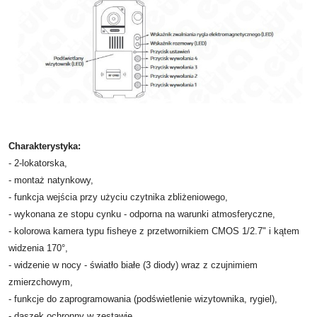
Charakterystyka:
- 2-lokatorska,
- montaż natynkowy,
- funkcja wejścia przy użyciu czytnika zbliżeniowego,
- wykonana ze stopu cynku - odporna na warunki atmosferyczne,
- kolorowa kamera typu fisheye z przetwornikiem CMOS 1/2.7" i kątem
widzenia 170°,
- widzenie w nocy - światło białe (3 diody) wraz z czujnimiem
zmierzchowym,
- funkcje do zaprogramowania (podświetlenie wizytownika, rygiel),
- daszek ochronny w zestawie.